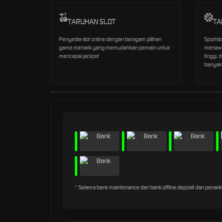
TARUHAN SLOT
TA
Penyedia slot online dengan beragam pilihan
Sportsb
game menarik yang memudahkan pemain untuk
menawar
mencapai jackpot
tinggi,
banyak 
* Selama bank maintenance dan bank offline deposit dan penarik