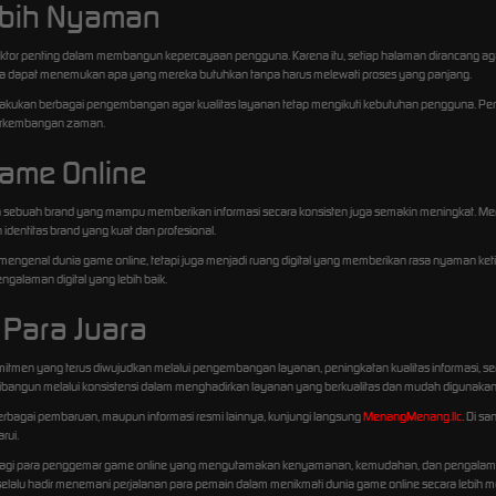
ebih Nyaman
nting dalam membangun kepercayaan pengguna. Karena itu, setiap halaman dirancang agar mem
a dapat menemukan apa yang mereka butuhkan tanpa harus melewati proses yang panjang.
ukan berbagai pengembangan agar kualitas layanan tetap mengikuti kebutuhan pengguna. Peruba
perkembangan zaman.
Game Online
kan sebuah brand yang mampu memberikan informasi secara konsisten juga semakin meningkat. 
dentitas brand yang kuat dan profesional.
enal dunia game online, tetapi juga menjadi ruang digital yang memberikan rasa nyaman ketika
alaman digital yang lebih baik.
Para Juara
mitmen yang terus diwujudkan melalui pengembangan layanan, peningkatan kualitas informasi, s
ngun melalui konsistensi dalam menghadirkan layanan yang berkualitas dan mudah digunakan
 berbagai pembaruan, maupun informasi resmi lainnya, kunjungi langsung
MenangMenang.llc
. Di s
rui.
agi para penggemar game online yang mengutamakan kenyamanan, kemudahan, dan pengalaman 
lalu hadir menemani perjalanan para pemain dalam menikmati dunia game online secara lebih