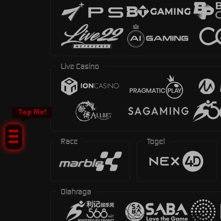
Live Casino
Tap Me!
Race
Togel
Olahraga