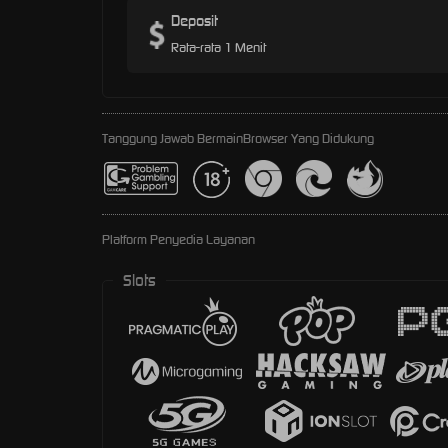
Deposit
Rata-rata 1 Menit
Tanggung Jawab Bermain
Browser Yang Didukung
Platform Penyedia Layanan
Slots