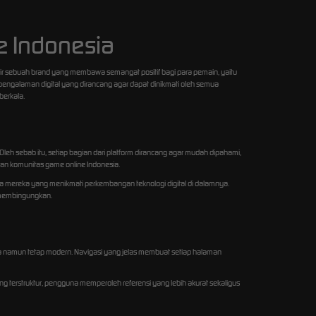
 Indonesia
r sebuah brand yang membawa semangat positif bagi para pemain, yaitu
galaman digital yang dirancang agar dapat dinikmati oleh semua
berkala.
 sebab itu, setiap bagian dari platform dirancang agar mudah dipahami,
an komunitas game online Indonesia.
gga mereka yang menikmati perkembangan teknologi digital di dalamnya.
membingungkan.
 namun tetap modern. Navigasi yang jelas membuat setiap halaman
g terstruktur, pengguna memperoleh referensi yang lebih akurat sekaligus