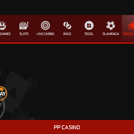
 GAMES
SLOTS
LIVE CASINO
RACE
TOGEL
OLAHRAGA
CRASH
PP CASINO