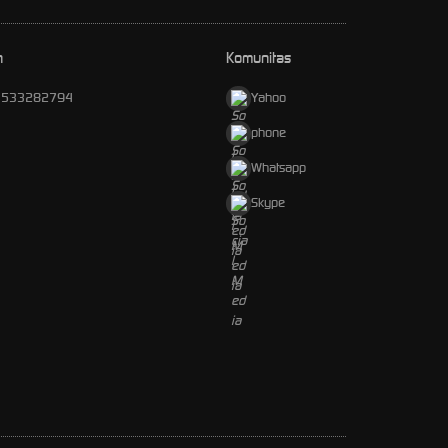
n
Komunitas
1533282794
Yahoo
phone
Whatsapp
Skype