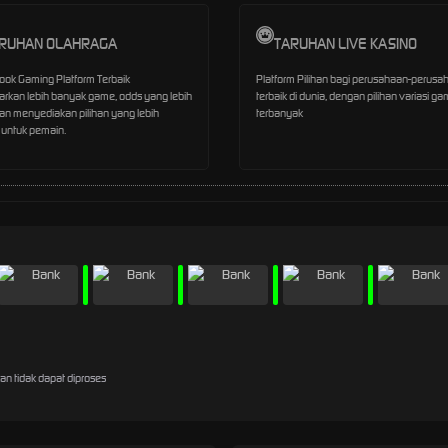
RUHAN OLAHRAGA
TARUHAN LIVE KASINO
ook Gaming Platform Terbaik
Platform Pilihan bagi perusahaan-perusa
kan lebih banyak game, odds yang lebih
terbaik di dunia, dengan pilihan variasi g
 dan menyediakan pilihan yang lebih
terbanyak
untuk pemain.
an tidak dapat diproses