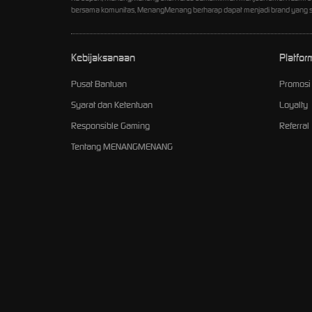
bersama komunitas, MenangMenang berharap dapat menjadi brand yang se
Kebijaksanaan
Platfor
Pusat Bantuan
Promosi
Syarat dan Ketentuan
Loyalty
Responsible Gaming
Referral
Tentang MENANGMENANG