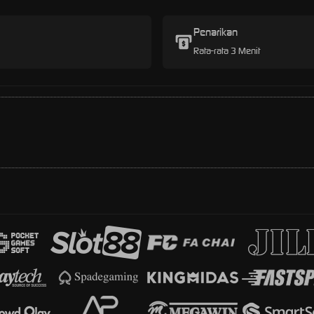
Penarikan
Rata-rata 3 Menit