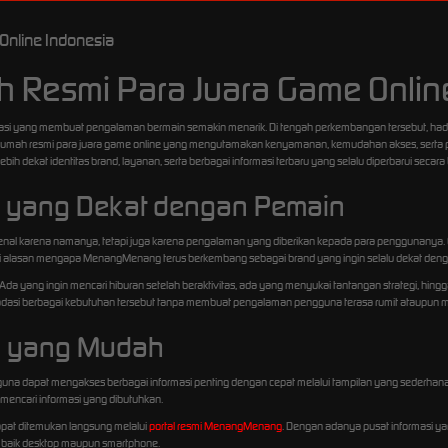
nline Indonesia
Resmi Para Juara Game Online
si yang membuat pengalaman bermain semakin menarik. Di tengah perkembangan tersebut, hadi
mah resmi para juara game online yang mengutamakan kenyamanan, kemudahan akses, serta pen
bih dekat identitas brand, layanan, serta berbagai informasi terbaru yang selalu diperbarui secara 
 yang Dekat dengan Pemain
karena namanya, tetapi juga karena pengalaman yang diberikan kepada para penggunanya. Oleh
jadi alasan mengapa MenangMenang terus berkembang sebagai brand yang ingin selalu dekat deng
 Ada yang ingin mencari hiburan setelah beraktivitas, ada yang menyukai tantangan strategi, hin
i berbagai kebutuhan tersebut tanpa membuat pengalaman pengguna terasa rumit ataupun 
s yang Mudah
a dapat mengakses berbagai informasi penting dengan cepat melalui tampilan yang sederhana
encari informasi yang dibutuhkan.
apat ditemukan langsung melalui
portal resmi MenangMenang
. Dengan adanya pusat informasi yan
, baik desktop maupun smartphone.