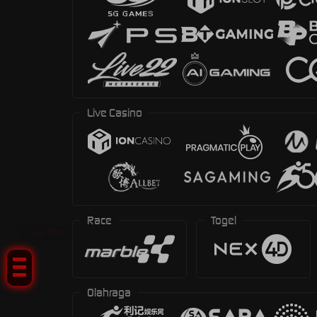
Live Casino
Race
Togel
Tap Me!
Olahraga