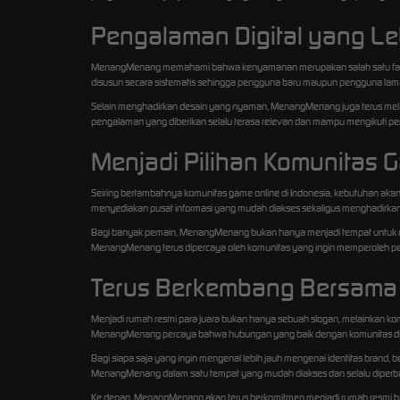
Pengalaman Digital yang L
MenangMenang memahami bahwa kenyamanan merupakan salah satu faktor pe
disusun secara sistematis sehingga pengguna baru maupun pengguna lam
Selain menghadirkan desain yang nyaman, MenangMenang juga terus melak
pengalaman yang diberikan selalu terasa relevan dan mampu mengikuti 
Menjadi Pilihan Komunitas 
Seiring bertambahnya komunitas game online di Indonesia, kebutuhan a
menyediakan pusat informasi yang mudah diakses sekaligus menghadirkan i
Bagi banyak pemain, MenangMenang bukan hanya menjadi tempat untuk meng
MenangMenang terus dipercaya oleh komunitas yang ingin memperoleh peng
Terus Berkembang Bersama 
Menjadi rumah resmi para juara bukan hanya sebuah slogan, melainkan ko
MenangMenang percaya bahwa hubungan yang baik dengan komunitas diba
Bagi siapa saja yang ingin mengenal lebih jauh mengenai identitas brand,
MenangMenang dalam satu tempat yang mudah diakses dan selalu diperba
Ke depan, MenangMenang akan terus berkomitmen menjadi rumah resmi b