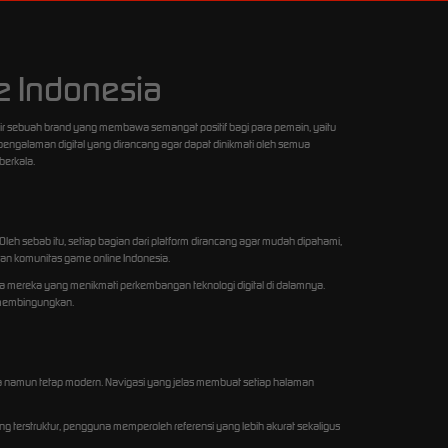
 Indonesia
r sebuah brand yang membawa semangat positif bagi para pemain, yaitu
galaman digital yang dirancang agar dapat dinikmati oleh semua
berkala.
 sebab itu, setiap bagian dari platform dirancang agar mudah dipahami,
an komunitas game online Indonesia.
gga mereka yang menikmati perkembangan teknologi digital di dalamnya.
membingungkan.
 namun tetap modern. Navigasi yang jelas membuat setiap halaman
g terstruktur, pengguna memperoleh referensi yang lebih akurat sekaligus