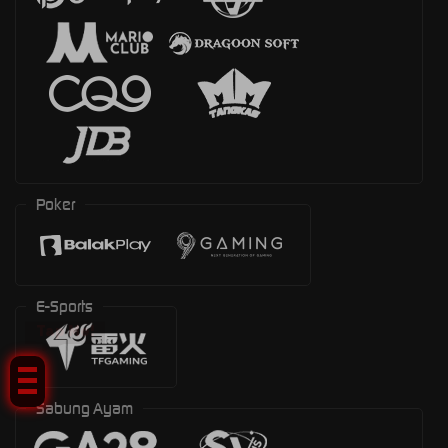
Poker
E-Sports
Tap Me!
Sabung Ayam