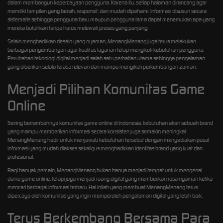
dalam membangun kepercayaan pengguna. Karena itu, setiap halaman dirancang agar
memiliki tampilan yang bersih, responsif, dan mudah dipahami. Informasi disusun secara
sistematis sehingga pengguna baru maupun pengguna lama dapat menemukan apa yang
mereka butuhkan tanpa harus melewati proses yang panjang.
Selain menghadirkan desain yang nyaman, MenangMenang juga terus melakukan
berbagai pengembangan agar kualitas layanan tetap mengikuti kebutuhan pengguna.
Perubahan teknologi digital menjadi salah satu perhatian utama sehingga pengalaman
yang diberikan selalu terasa relevan dan mampu mengikuti perkembangan zaman.
Menjadi Pilihan Komunitas Game
Online
Seiring bertambahnya komunitas game online di Indonesia, kebutuhan akan sebuah brand
yang mampu memberikan informasi secara konsisten juga semakin meningkat.
MenangMenang hadir untuk menjawab kebutuhan tersebut dengan menyediakan pusat
informasi yang mudah diakses sekaligus menghadirkan identitas brand yang kuat dan
profesional.
Bagi banyak pemain, MenangMenang bukan hanya menjadi tempat untuk mengenal
dunia game online, tetapi juga menjadi ruang digital yang memberikan rasa nyaman ketika
mencari berbagai informasi terbaru. Hal inilah yang membuat MenangMenang terus
dipercaya oleh komunitas yang ingin memperoleh pengalaman digital yang lebih baik.
Terus Berkembang Bersama Para