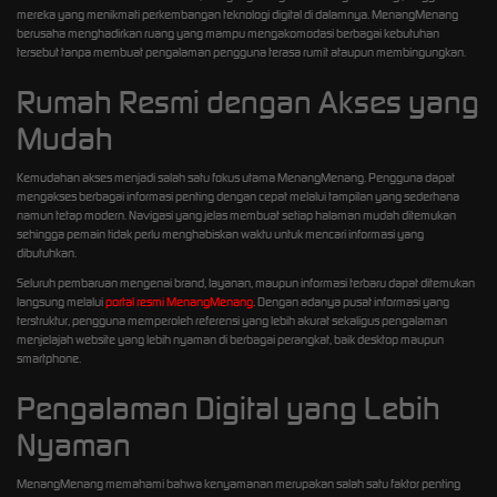
mereka yang menikmati perkembangan teknologi digital di dalamnya. MenangMenang
berusaha menghadirkan ruang yang mampu mengakomodasi berbagai kebutuhan
tersebut tanpa membuat pengalaman pengguna terasa rumit ataupun membingungkan.
Rumah Resmi dengan Akses yang
Mudah
Kemudahan akses menjadi salah satu fokus utama MenangMenang. Pengguna dapat
mengakses berbagai informasi penting dengan cepat melalui tampilan yang sederhana
namun tetap modern. Navigasi yang jelas membuat setiap halaman mudah ditemukan
sehingga pemain tidak perlu menghabiskan waktu untuk mencari informasi yang
dibutuhkan.
Seluruh pembaruan mengenai brand, layanan, maupun informasi terbaru dapat ditemukan
langsung melalui
portal resmi MenangMenang
. Dengan adanya pusat informasi yang
terstruktur, pengguna memperoleh referensi yang lebih akurat sekaligus pengalaman
menjelajah website yang lebih nyaman di berbagai perangkat, baik desktop maupun
smartphone.
Pengalaman Digital yang Lebih
Nyaman
MenangMenang memahami bahwa kenyamanan merupakan salah satu faktor penting