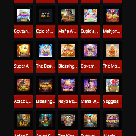
Government Disco
Epic of Aztec
Mafia Ways
Cupid's Garden
Mahjong of the Phoenix
Super Ace X
The Beat of Olympus 1000
Blessing of the Tiger
Government Joke
The Monkey King
Aztec Legend
Blessing of the Dragon
Neko Reborn
Mafia Ways II : Metro Haven Heist
Veggies Bonanza