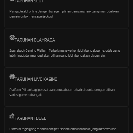
TARUHAN SLOT
Penyedia slot online dengan beragam pilihan game menarik yang memudahkan
pemain untuk mencapai jackpot
TARUHAN OLAHRAGA
Sportsbook Gaming Platform Terbaik menawarkan lebih banyak game, odds yang
lebih tinggi, dan menyediakan pilihan yang lebih banyak untuk pemain.
TARUHAN LIVE KASINO
Platform Pilihan bagi perusahaan-perusahaan terbaik di dunia, dengan pilihan
variasi game terbanyak
TARUHAN TOGEL
Platform togel yang menarik dari perusahan terbaik di dunia yang menawarkan