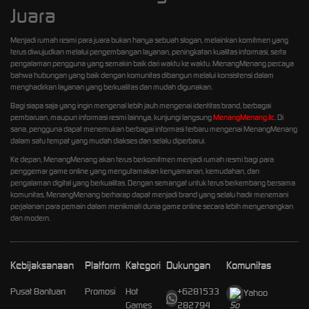
Juara
Menjadi rumah resmi para juara bukan hanya sebuah slogan, melainkan komitmen yang
terus diwujudkan melalui pengembangan layanan, peningkatan kualitas informasi, serta
pengalaman pengguna yang semakin baik dari waktu ke waktu. MenangMenang percaya
bahwa hubungan yang baik dengan komunitas dibangun melalui konsistensi dalam
menghadirkan layanan yang berkualitas dan mudah digunakan.
Bagi siapa saja yang ingin mengenal lebih jauh mengenai identitas brand, berbagai
pembaruan, maupun informasi resmi lainnya, kunjungi langsung
MenangMenang.llc
. Di
sana, pengguna dapat menemukan berbagai informasi terbaru mengenai MenangMenang
dalam satu tempat yang mudah diakses dan selalu diperbarui.
Ke depan, MenangMenang akan terus berkomitmen menjadi rumah resmi bagi para
penggemar game online yang mengutamakan kenyamanan, kemudahan, dan
pengalaman digital yang berkualitas. Dengan semangat untuk terus berkembang bersama
komunitas, MenangMenang berharap dapat menjadi brand yang selalu hadir menemani
perjalanan para pemain dalam menikmati dunia game online secara lebih menyenangkan
dan modern.
Kebijaksanaan
Platform
Kategori
Dukungan
Komunitas
Pusat Bantuan
Promosi
Hot
+6281533
Yahoo
Games
282794