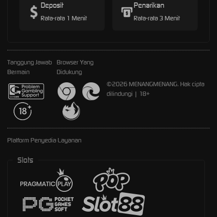
Deposit
Penarikan
Rata-rata 1 Menit
Rata-rata 3 Menit
Tanggung Jawab
Browser Yang
Bermain
Didukung
©2026 MENANGMENANG. Hak cipta
dilindungi | 18+
Platform Penyedia Layanan
Slots