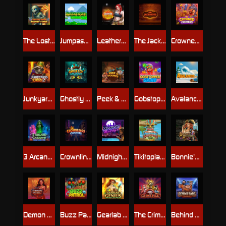
The Lost Book of Mummy’s Curse
Jumpasaurs
Leatherheads
The Jack & Rose
Crowned Corners
Junkyard Kings 2
Ghostly Hallows
Peek & Pounce
Gobstopper Grind
Avalanche
3 Arcane Cauldrons
Crownlings Clusters
Midnight Mirage
Tikitopia BoosterBelt
Bonnie's Buccaneers
Demon Queen
Buzz Patrol
Gearlab Genius
The Crime File
Behind Bars: Masterplan