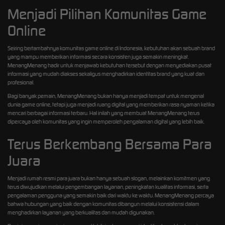
Menjadi Pilihan Komunitas Game
Online
Seiring bertambahnya komunitas game online di Indonesia, kebutuhan akan sebuah brand
yang mampu memberikan informasi secara konsisten juga semakin meningkat.
MenangMenang hadir untuk menjawab kebutuhan tersebut dengan menyediakan pusat
informasi yang mudah diakses sekaligus menghadirkan identitas brand yang kuat dan
profesional.
Bagi banyak pemain, MenangMenang bukan hanya menjadi tempat untuk mengenal
dunia game online, tetapi juga menjadi ruang digital yang memberikan rasa nyaman ketika
mencari berbagai informasi terbaru. Hal inilah yang membuat MenangMenang terus
dipercaya oleh komunitas yang ingin memperoleh pengalaman digital yang lebih baik.
Terus Berkembang Bersama Para
Juara
Menjadi rumah resmi para juara bukan hanya sebuah slogan, melainkan komitmen yang
terus diwujudkan melalui pengembangan layanan, peningkatan kualitas informasi, serta
pengalaman pengguna yang semakin baik dari waktu ke waktu. MenangMenang percaya
bahwa hubungan yang baik dengan komunitas dibangun melalui konsistensi dalam
menghadirkan layanan yang berkualitas dan mudah digunakan.