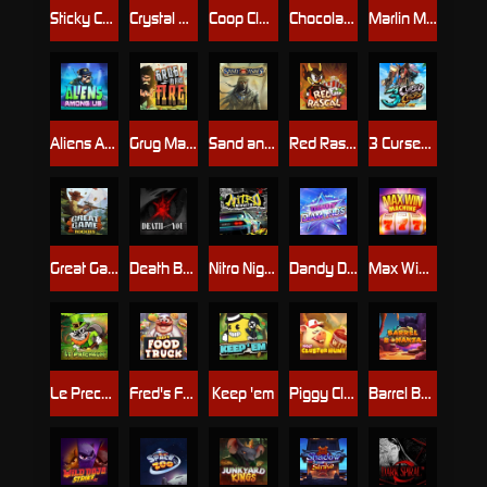
Sticky Candyland
Crystal Robot
Coop Clash
Chocolate Rocket
Marlin Masters Atlantis
Aliens Among Us
Grug Make Fire
Sand and Ashes
Red Rascal™
3 Cursed Chests™
Great Game Rockies
Death Becomes You
Nitro Nights
Dandy Diamonds
Max Win Machine
Le Prechaun
Fred's Food Truck
Keep 'em
Piggy Cluster Hunt
Barrel Bonanza