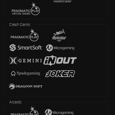
Crash Game
Arcade