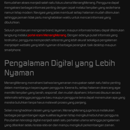
Kemudahan akses menjadi salah satu fokus utama MenangMenang. Pengguna dapat
mengakses berbagai informasi penting dengan cepat melalui tampilan yang sederhana
namun tetap modern. Navigasi yang jelas membuat setiap halaman mudah ditemukan
sehingga pemain tidak perlu menghabiskan waktu untuk mencari informasi yang
dibutuhkan.
Seluruh pembaruan mengenai brand, layanan, maupun informasi terbaru dapat ditemukan
langsung melalui
portal resmi MenangMenang
. Dengan adanya pusat informasi yang
terstruktur, pengguna memperoleh referensi yang lebih akurat sekaligus pengalaman
menjelajah website yang lebih nyaman di berbagai perangkat, baik desktop maupun
smartphone.
Pengalaman Digital yang Lebih
Nyaman
MenangMenang memahami bahwa kenyamanan merupakan salah satu faktor penting
dalam membangun kepercayaan pengguna. Karena itu, setiap halaman dirancang agar
memiliki tampilan yang bersih, responsif, dan mudah dipahami. Informasi disusun secara
sistematis sehingga pengguna baru maupun pengguna lama dapat menemukan apa yang
mereka butuhkan tanpa harus melewati proses yang panjang.
Selain menghadirkan desain yang nyaman, MenangMenang juga terus melakukan
berbagai pengembangan agar kualitas layanan tetap mengikuti kebutuhan pengguna.
Perubahan teknologi digital menjadi salah satu perhatian utama sehingga pengalaman
yang diberikan selalu terasa relevan dan mampu mengikuti perkembangan zaman.