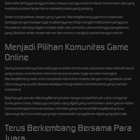
sistematis sehingga pengguna baru maupun pengguna lama dapat menemukan apa yang
mereka butuhkan tanpa harus melewati proses yang panjang.
Selain menghadirkan desain yang nyaman, MenangMenang juga terus melakukan
berbagai pengembangan agar kualitas layanan tetap mengikuti kebutuhan pengguna.
Perubahan teknologi digital menjadi salah satu perhatian utama sehingga pengalaman
yang diberikan selalu terasa relevan dan mampu mengikuti perkembangan zaman.
Menjadi Pilihan Komunitas Game
Online
Seiring bertambahnya komunitas game online di Indonesia, kebutuhan akan sebuah brand
yang mampu memberikan informasi secara konsisten juga semakin meningkat.
MenangMenang hadir untuk menjawab kebutuhan tersebut dengan menyediakan pusat
informasi yang mudah diakses sekaligus menghadirkan identitas brand yang kuat dan
profesional.
Bagi banyak pemain, MenangMenang bukan hanya menjadi tempat untuk mengenal
dunia game online, tetapi juga menjadi ruang digital yang memberikan rasa nyaman ketika
mencari berbagai informasi terbaru. Hal inilah yang membuat MenangMenang terus
dipercaya oleh komunitas yang ingin memperoleh pengalaman digital yang lebih baik.
Terus Berkembang Bersama Para
Juara