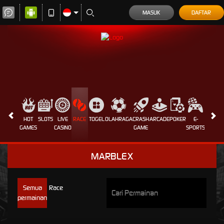
MASUK
DAFTAR
HOT
SLOTS
LIVE
RACE
TOGEL
OLAHRAGA
CRASH
ARCADE
POKER
E-
SABUN
GAMES
CASINO
GAME
SPORTS
AYAM
MARBLEX
Semua
Race
permainan