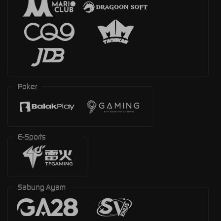
Poker
E-Sports
Sabung Ayam