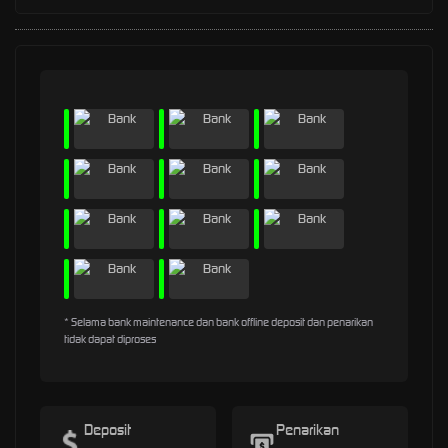
* Selama bank maintenance dan bank offline deposit dan penarikan
tidak dapat diproses
Deposit
Penarikan