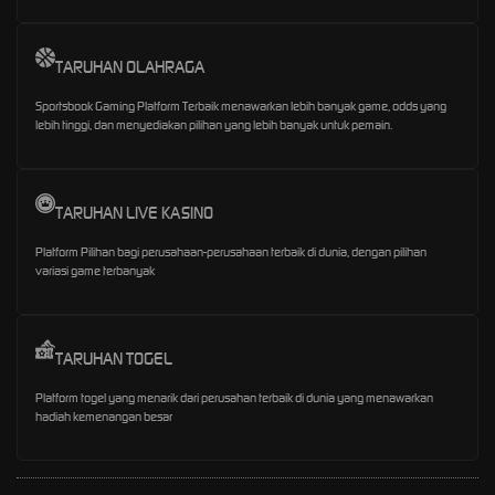
TARUHAN OLAHRAGA
Sportsbook Gaming Platform Terbaik menawarkan lebih banyak game, odds yang
lebih tinggi, dan menyediakan pilihan yang lebih banyak untuk pemain.
TARUHAN LIVE KASINO
Platform Pilihan bagi perusahaan-perusahaan terbaik di dunia, dengan pilihan
variasi game terbanyak
TARUHAN TOGEL
Platform togel yang menarik dari perusahan terbaik di dunia yang menawarkan
hadiah kemenangan besar