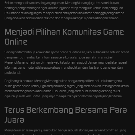
Selain menghadirkan desain yang nyaman, MenangMenang juga terus melakukan
berbagai pengembangan agar kualitas layanan tetap mengikuti kebutuhan pengguna.
Perubahan teknologi digital menjadi salah satu perhatian utama sehingga pengalaman
yang diberikan selalu terasa relevan dan mampu mengikuti perkembangan zaman.
Menjadi Pilihan Komunitas Game
Online
Seiring bertambahnya komunitas game online di Indonesia, kebutuhan akan sebuah brand
yang mampu memberikan informasi secara konsisten juga semakin meningkat.
MenangMenang hadir untuk menjawab kebutuhan tersebut dengan menyediakan pusat
informasi yang mudah diakses sekaligus menghadirkan identitas brand yang kuat dan
profesional.
Bagi banyak pemain, MenangMenang bukan hanya menjadi tempat untuk mengenal
dunia game online, tetapi juga menjadi ruang digital yang memberikan rasa nyaman ketika
mencari berbagai informasi terbaru. Hal inilah yang membuat MenangMenang terus
dipercaya oleh komunitas yang ingin memperoleh pengalaman digital yang lebih baik.
Terus Berkembang Bersama Para
Juara
Menjadi rumah resmi para juara bukan hanya sebuah slogan, melainkan komitmen yang