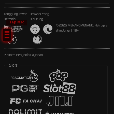
Tanggung Jawab
Browser Yang
Bermain
Didukung
Tap Me!
©2026 MENANGMENANG. Hak cipta
dilindungi | 18+
Platform Penyedia Layanan
Slots