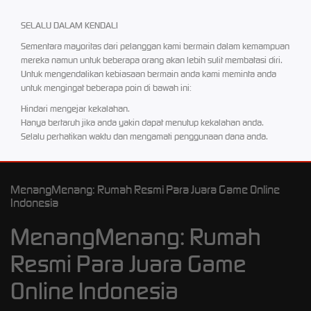
SELALU DALAM KENDALI
Sementara mayoritas dari pelanggan kami bermain dalam kemampuan
mereka namun untuk beberapa orang akan lebih sulit membatasi diri.
Untuk mengendalikan kebiasaan bermain anda kami meminta anda
untuk mengingat beberapa poin di bawah ini:
Hindari mengejar kekalahan.
Hanya bertaruh jika anda yakin dapat menutup kekalahan anda.
Selalu perhatikan waktu dan mengamati penggunaan dana anda.
MenangMenang: Rumah Resmi Para Juara Game Online
Indonesia
MenangMenang: Rumah
Resmi Para Juara Game
Online Indonesia