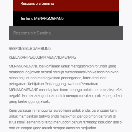
Responsible Gaming
Tentang MENANGMENANG
Responsible Gaming
RESPONSIBLE GAMBLING
KEBIJAKAN PERJUDIAN MENANGMENANG
MENANGMENANG berkomitmen untuk mengesahkan taruhan yang
bertanggung jawab seperti halnya mempromosikan kesadaran akan
masalah judi dan meningkatkan pencegahan, intervensi dan
pelayanan. Kebijakan Pertanggungjawaban Permainan
MENANGMENANG menetapkan komitmennya untuk meminimalisir efek
negatif dari masalah judi dan untuk mempromosikan praktek perjudian
yang bertanggung jawab.
Kami percaya ini tanggung jawab kami untuk anda, pelanggan kami,
untuk memastikan bahwa anda menikmati pengalaman bertaruh di
situs kami, sementara tetap menyadari penuh terhadap kerugian sosial
dan keuangan yang terkait dengan masalah perjudian.