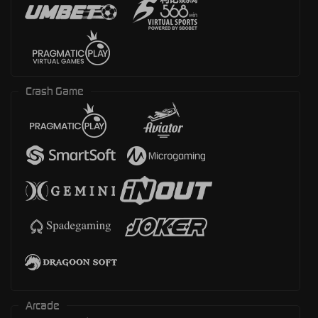
Crash Game
Arcade