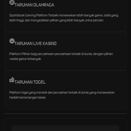
TARUHAN OLAHRAGA
Sportsbook Gaming Platform Terbaik menawarkan lebih banyak game, odds yang
lebih tinggi, dan menyediakan pilihan yang lebih banyak untuk pemain.
TARUHAN LIVE KASINO
Platform Pilihan bagi perusahaan-perusahaan terbaik di dunia, dengan pilihan
variasi game terbanyak
TARUHAN TOGEL
Platform togel yang menarik dari perusahan terbaik di dunia yang menawarkan
hadiah kemenangan besar