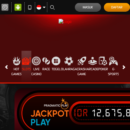
MASUK
DAFTAR
HOT
SLOTS
LIVE
RACE
TOGEL
OLAHRAGA
CRASH
ARCADE
POKER
E-
SABUN
GAMES
CASINO
GAME
SPORTS
AYAM
IDR
12,675,
JACKPOT
PLAY