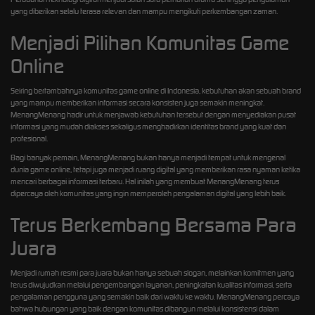
yang diberikan selalu terasa relevan dan mampu mengikuti perkembangan zaman.
Menjadi Pilihan Komunitas Game
Online
Seiring bertambahnya komunitas game online di Indonesia, kebutuhan akan sebuah brand
yang mampu memberikan informasi secara konsisten juga semakin meningkat.
MenangMenang hadir untuk menjawab kebutuhan tersebut dengan menyediakan pusat
informasi yang mudah diakses sekaligus menghadirkan identitas brand yang kuat dan
profesional.
Bagi banyak pemain, MenangMenang bukan hanya menjadi tempat untuk mengenal
dunia game online, tetapi juga menjadi ruang digital yang memberikan rasa nyaman ketika
mencari berbagai informasi terbaru. Hal inilah yang membuat MenangMenang terus
dipercaya oleh komunitas yang ingin memperoleh pengalaman digital yang lebih baik.
Terus Berkembang Bersama Para
Juara
Menjadi rumah resmi para juara bukan hanya sebuah slogan, melainkan komitmen yang
terus diwujudkan melalui pengembangan layanan, peningkatan kualitas informasi, serta
pengalaman pengguna yang semakin baik dari waktu ke waktu. MenangMenang percaya
bahwa hubungan yang baik dengan komunitas dibangun melalui konsistensi dalam