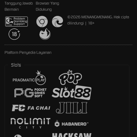
Tanggung Jawab
Browser Yang
Bermain
Didukung
©2026 MENANGMENANG. Hak cipta
dilindungi | 18+
Platform Penyedia Layanan
Slots