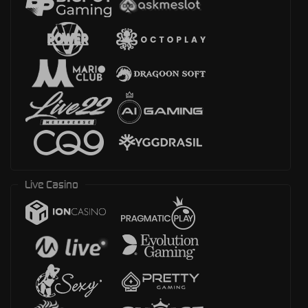
Live Casino