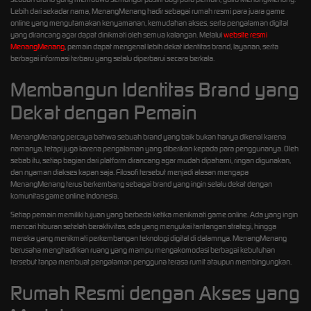
Lebih dari sekadar nama, MenangMenang hadir sebagai rumah resmi para juara game
online yang mengutamakan kenyamanan, kemudahan akses, serta pengalaman digital
yang dirancang agar dapat dinikmati oleh semua kalangan. Melalui
website resmi
MenangMenang
, pemain dapat mengenal lebih dekat identitas brand, layanan, serta
berbagai informasi terbaru yang selalu diperbarui secara berkala.
Membangun Identitas Brand yang
Dekat dengan Pemain
MenangMenang percaya bahwa sebuah brand yang baik bukan hanya dikenal karena
namanya, tetapi juga karena pengalaman yang diberikan kepada para penggunanya. Oleh
sebab itu, setiap bagian dari platform dirancang agar mudah dipahami, ringan digunakan,
dan nyaman diakses kapan saja. Filosofi tersebut menjadi alasan mengapa
MenangMenang terus berkembang sebagai brand yang ingin selalu dekat dengan
komunitas game online Indonesia.
Setiap pemain memiliki tujuan yang berbeda ketika menikmati game online. Ada yang ingin
mencari hiburan setelah beraktivitas, ada yang menyukai tantangan strategi, hingga
mereka yang menikmati perkembangan teknologi digital di dalamnya. MenangMenang
berusaha menghadirkan ruang yang mampu mengakomodasi berbagai kebutuhan
tersebut tanpa membuat pengalaman pengguna terasa rumit ataupun membingungkan.
Rumah Resmi dengan Akses yang